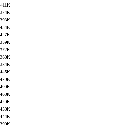
411K
374K
393K
434K
427K
359K
372K
368K
384K
445K
470K
499K
468K
429K
438K
444K
399K