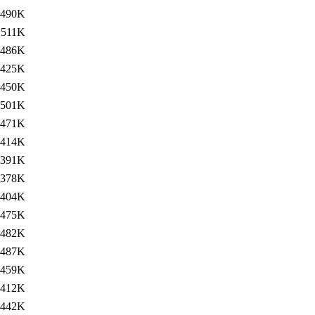
490K
511K
486K
425K
450K
501K
471K
414K
391K
378K
404K
475K
482K
487K
459K
412K
442K