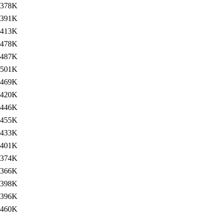
378K
391K
413K
478K
487K
501K
469K
420K
446K
455K
433K
401K
374K
366K
398K
396K
460K