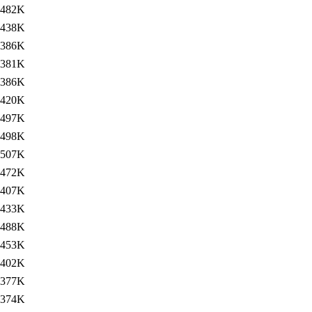
482K
438K
386K
381K
386K
420K
497K
498K
507K
472K
407K
433K
488K
453K
402K
377K
374K