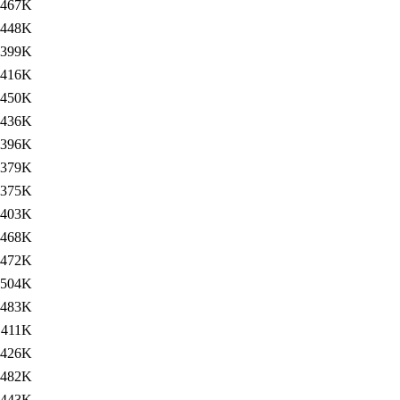
467K
448K
399K
416K
450K
436K
396K
379K
375K
403K
468K
472K
504K
483K
411K
426K
482K
443K