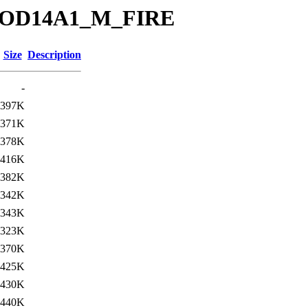
at/MOD14A1_M_FIRE
Size
Description
-
397K
371K
378K
416K
382K
342K
343K
323K
370K
425K
430K
440K